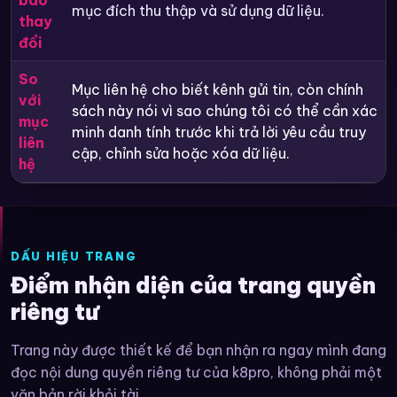
mục đích thu thập và sử dụng dữ liệu.
thay
đổi
So
Mục liên hệ cho biết kênh gửi tin, còn chính
với
sách này nói vì sao chúng tôi có thể cần xác
mục
minh danh tính trước khi trả lời yêu cầu truy
liên
cập, chỉnh sửa hoặc xóa dữ liệu.
hệ
DẤU HIỆU TRANG
Điểm nhận diện của trang quyền
riêng tư
Trang này được thiết kế để bạn nhận ra ngay mình đang
đọc nội dung quyền riêng tư của k8pro, không phải một
văn bản rời khỏi tài...