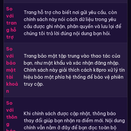
So
Trang hỗ trợ cho biết nơi gửi yêu cầu, còn
với
chính sách này nói cách dữ liệu trong yêu
tran
cầu được ghi nhận, phân quyền và lưu lại để
g hỗ
chúng tôi trả lời đúng nội dung bạn hỏi.
trợ
So
với
Trang bảo mật tập trung vào thao tác của
bảo
bạn, như mật khẩu và xác nhận đăng nhập.
mật
Chính sách này giải thích cách k8pro xử lý tín
tài
hiệu bảo mật phía hệ thống để bảo vệ phiên
khoả
truy cập.
n
So
với
Khi chính sách được cập nhật, thông báo
thôn
thay đổi giúp bạn nhận ra điểm mới. Nội dung
g
chính vẫn nằm ở đây để bạn đọc toàn bộ
báo