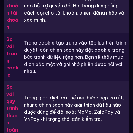
khoả
nào hỗ trợ quyền đó. Hai trang dùng cùng
n tài
cách gọi cho tài khoản, phiên đăng nhập và
khoả
xác minh.
n
So
Trang cookie tập trung vào tệp lưu trên trình
với
duyệt, còn chính sách này đặt cookie trong
tran
bức tranh dữ liệu rộng hơn. Bạn sẽ thấy mục
g
đích bảo mật và ghi nhớ phiên được nối với
cook
nhau.
ie
So
với
Trang giao dịch có thể nêu bước nạp và rút,
quy
nhưng chính sách này giải thích dữ liệu nào
trình
được dùng để đối soát MoMo, ZaloPay và
than
VNPay khi trạng thái cần kiểm tra.
h
toán