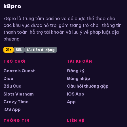
k8pro
k8pro là trung tâm casino và cá cược thể thao cho
các khu vực được hỗ trợ, gồm trang trò chơi, thông tin
thanh toán, hỗ trợ tài khoản và lưu ý về pháp luật địa
phương.
21+
SSL
Ưu tiên di động
TRÒ CHƠI
TÀI KHOẢN
Gonzo's Quest
Đăng ký
Dice
Đăng nhập
Bầu Cua
Câu hỏi thường gặp
Slots Vietnam
iOS App
Crazy Time
App
iOS App
THÔNG TIN
LIÊN HỆ